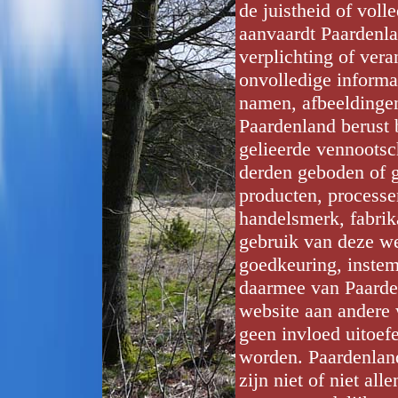
de juistheid of voll
aanvaardt Paardenla
verplichting of vera
onvolledige informa
namen, afbeeldingen
Paardenland berust 
gelieerde vennootsc
derden geboden of g
producten, processe
handelsmerk, fabrik
gebruik van deze we
goedkeuring, instem
daarmee van Paarden
website aan andere 
geen invloed uitoef
worden. Paardenland
zijn niet of niet al