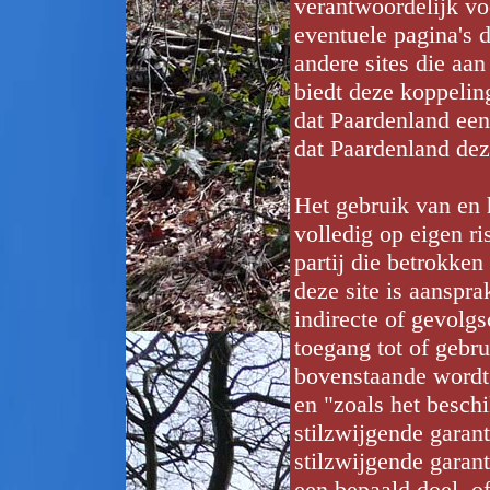
verantwoordelijk voo
eventuele pagina's d
andere sites die aan
biedt deze koppelin
dat Paardenland een
dat Paardenland dez
Het gebruik van en 
volledig op eigen r
partij die betrokken
deze site is aanspra
indirecte of gevolg
toegang tot of gebr
bovenstaande wordt 
en "zoals het beschi
stilzwijgende garant
stilzwijgende garan
een bepaald doel, of