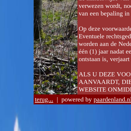
verwezen wordt, noc
van een bepaling in
Op deze voorwaarden
Eventuele rechtsge
worden aan de Neder
één (1) jaar nadat e
ontstaan is, verjaart
ALS U DEZE VO
AANVAARDT, DIE
WEBSITE ONMIDD
terug...
| powered by
paardenland.n